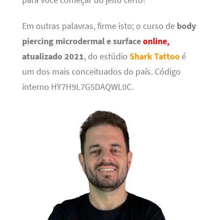
para você começar do jeito certo!
Em outras palavras, firme isto; o curso de
body
piercing microdermal e surface
online,
atualizado 2021
, do estúdio
Shark Tattoo
é
um dos mais conceituados do país. Código
interno HY7H9L7G5DAQWL0C.