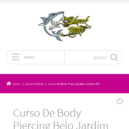
MENU
BUSCA
Pular para o conteúdo
Início
Cursos Online
Curso De Body Piercing Belo Jardim PE
Curso De Body
Piercing Belo Jardim