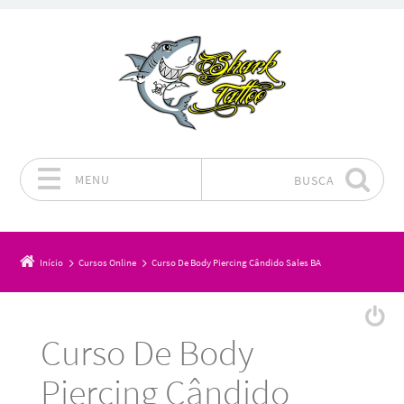
MENU
BUSCA
Pular para o conteúdo
Início
Cursos Online
Curso De Body Piercing Cândido Sales BA
Curso De Body
Piercing Cândido