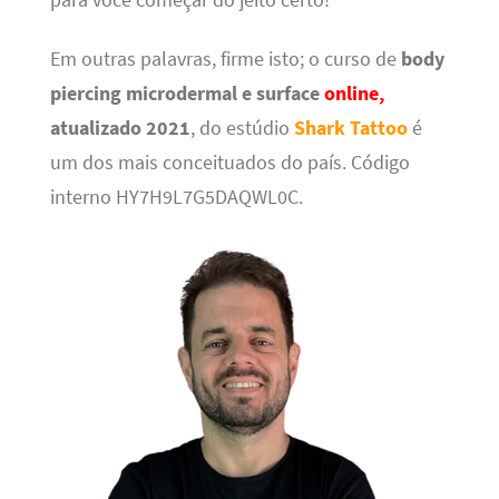
para você começar do jeito certo!
Em outras palavras, firme isto; o curso de
body
piercing microdermal e surface
online,
atualizado 2021
, do estúdio
Shark Tattoo
é
um dos mais conceituados do país. Código
interno HY7H9L7G5DAQWL0C.