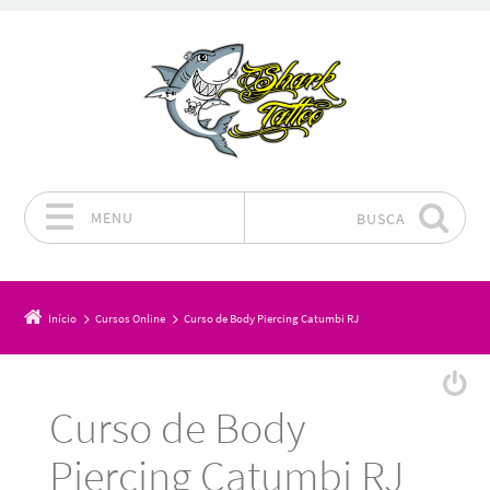
MENU
BUSCA
Pular para o conteúdo
Início
Cursos Online
Curso de Body Piercing Catumbi RJ
Curso de Body
Piercing Catumbi RJ