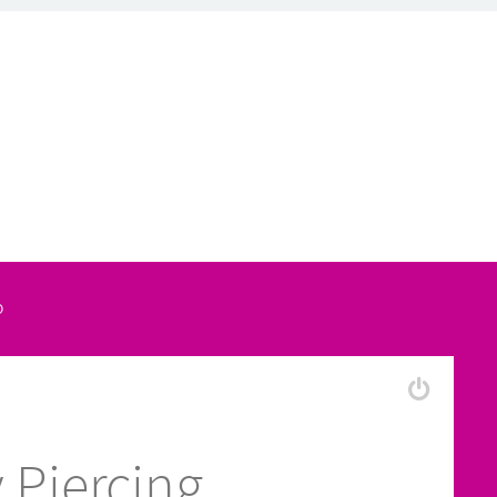
O
 Piercing