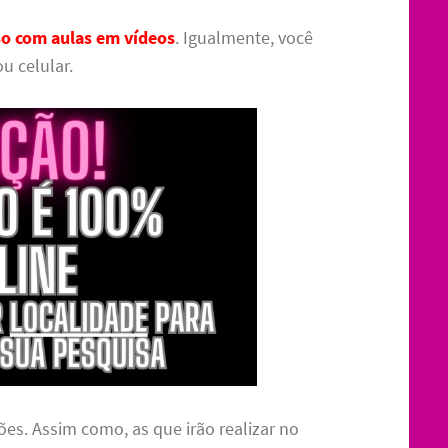
so com aulas em vídeos
. Igualmente, você
u celular.
ões. Assim como, as que irão realizar no