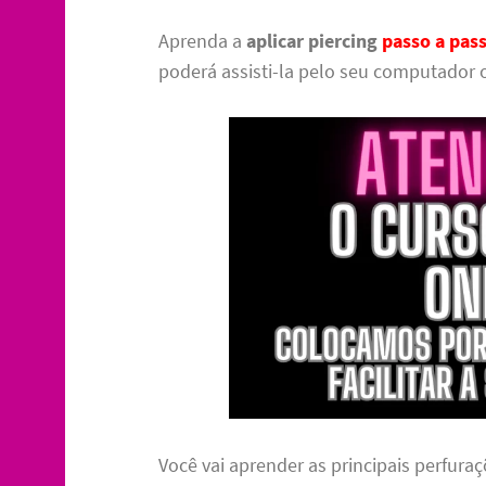
Aprenda a
aplicar piercing
passo a pas
poderá assisti-la pelo seu computador o
Você vai aprender as principais perfuraç