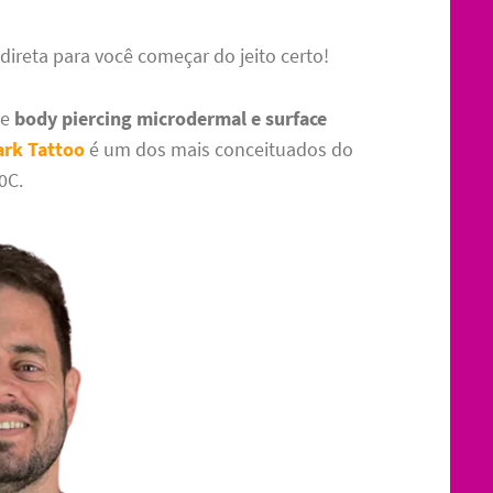
ireta para você começar do jeito certo!
de
body piercing microdermal e surface
ark Tattoo
é um dos mais conceituados do
0C.