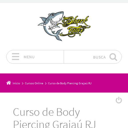
MENU
BUSCA
Pular para o conteúdo
Início
Cursos Online
Curso de Body Piercing Grajaú RJ
Curso de Body
Piercing Grajaú RJ