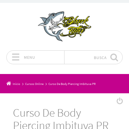
MENU
BUSCA
Pular para o conteúdo
Início
Cursos Online
Curso De Body Piercing Imbituva PR
Curso De Body
Piercing Imbituva PR