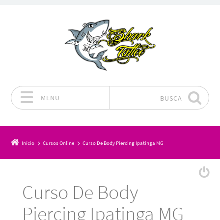
MENU
BUSCA
Pular para o conteúdo
Início
Cursos Online
Curso De Body Piercing Ipatinga MG
Curso De Body
Piercing Ipatinga MG