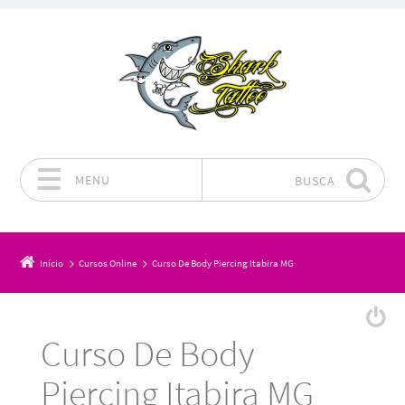
MENU
BUSCA
Pular para o conteúdo
Início
Cursos Online
Curso De Body Piercing Itabira MG
Curso De Body
Piercing Itabira MG