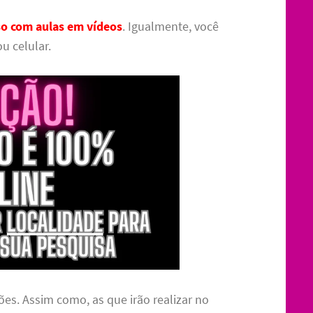
so com aulas em vídeos
. Igualmente, você
u celular.
ões. Assim como, as que irão realizar no