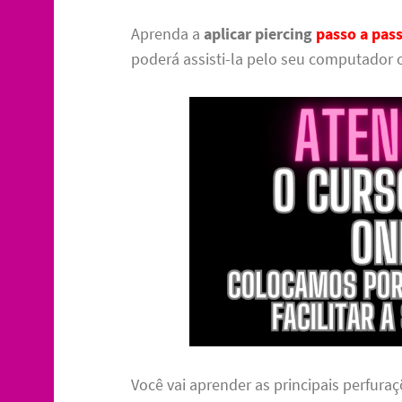
Aprenda a
aplicar piercing
passo a pas
poderá assisti-la pelo seu computador o
Você vai aprender as principais perfuraç