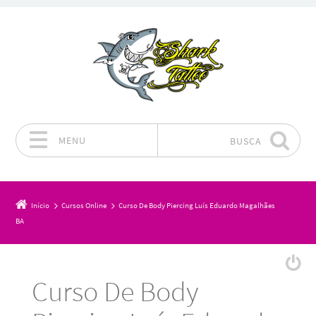
MENU
BUSCA
Pular para o conteúdo
Início
Cursos Online
Curso De Body Piercing Luís Eduardo Magalhães
BA
Curso De Body