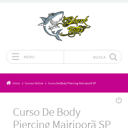
MENU
BUSCA
Pular para o conteúdo
Início
Cursos Online
Curso De Body Piercing Mairiporã SP
Curso De Body
Piercing Mairiporã SP