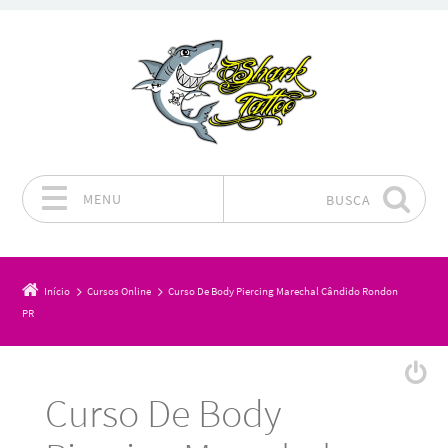
MENU
BUSCA
Pular para o conteúdo
Início
Cursos Online
Curso De Body Piercing Marechal Cândido Rondon
PR
Curso De Body