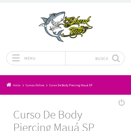
MENU
BUSCA
Pular para o conteúdo
Início
Cursos Online
Curso De Body Piercing Mauá SP
Curso De Body
Piercing Mauá SP