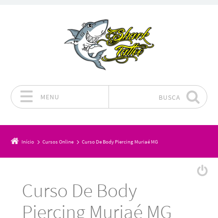
MENU
BUSCA
Pular para o conteúdo
Início
Cursos Online
Curso De Body Piercing Muriaé MG
Curso De Body
Piercing Muriaé MG