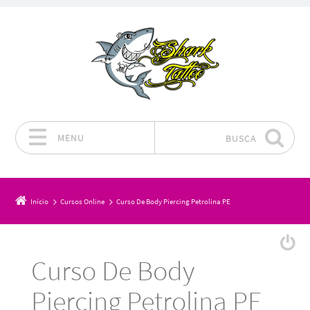
MENU
BUSCA
Pular para o conteúdo
Início
Cursos Online
Curso De Body Piercing Petrolina PE
Curso De Body
Piercing Petrolina PE