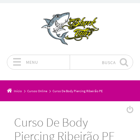
MENU
BUSCA
Pular para o conteúdo
Início
Cursos Online
Curso De Body Piercing Ribeirão PE
Curso De Body
Piercing Ribeirão PE