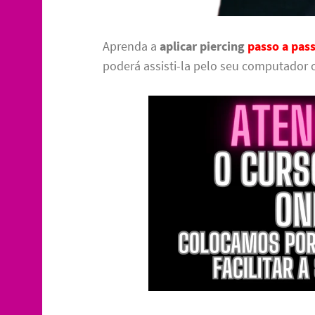
Aprenda a
aplicar piercing
passo a pas
poderá assisti-la pelo seu computador o