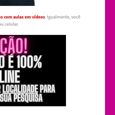
so com aulas em vídeos
. Igualmente, você
u celular.