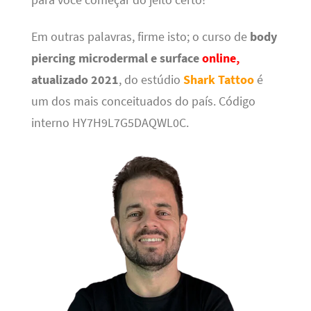
para você começar do jeito certo!
Em outras palavras, firme isto; o curso de
body
piercing microdermal e surface
online,
atualizado 2021
, do estúdio
Shark Tattoo
é
um dos mais conceituados do país. Código
interno HY7H9L7G5DAQWL0C.