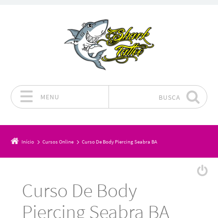
MENU
BUSCA
Pular para o conteúdo
Início
Cursos Online
Curso De Body Piercing Seabra BA
Curso De Body
Piercing Seabra BA