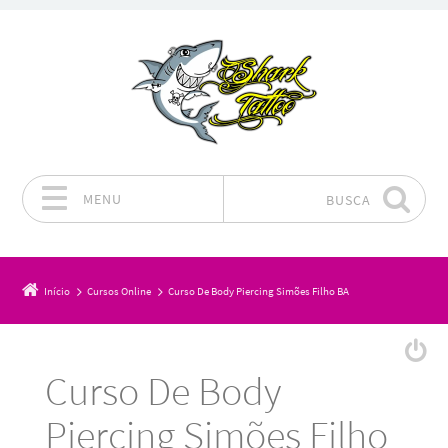
MENU
BUSCA
Pular para o conteúdo
Início
Cursos Online
Curso De Body Piercing Simões Filho BA
Curso De Body
Piercing Simões Filho