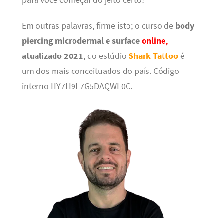
para você começar do jeito certo!
Em outras palavras, firme isto; o curso de
body
piercing microdermal e surface
online,
atualizado 2021
, do estúdio
Shark Tattoo
é
um dos mais conceituados do país. Código
interno HY7H9L7G5DAQWL0C.