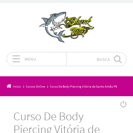
MENU
BUSCA
Pular para o conteúdo
Início
Cursos Online
Curso De Body Piercing Vitória de Santo Antão PE
Curso De Body
Piercing Vitória de