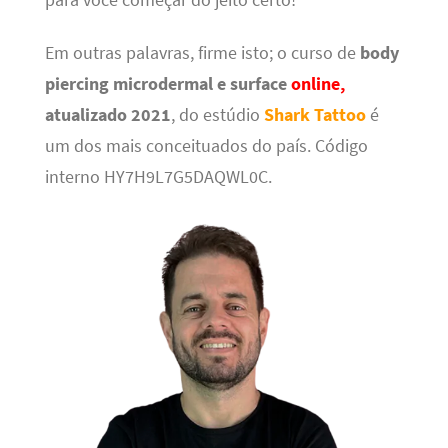
para você começar do jeito certo!
Em outras palavras, firme isto; o curso de
body
piercing microdermal e surface
online,
atualizado 2021
, do estúdio
Shark Tattoo
é
um dos mais conceituados do país. Código
interno HY7H9L7G5DAQWL0C.