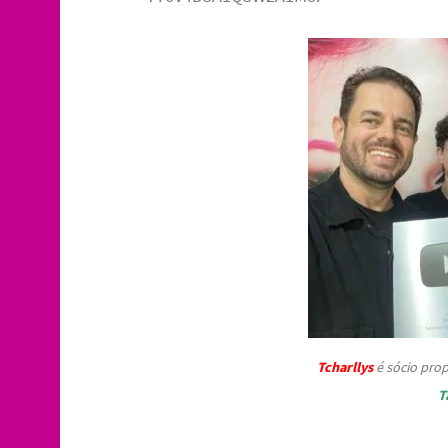
Tcharllys
é sócio prop
T