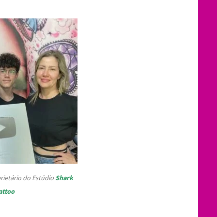
rietário do Estúdio
Shark
attoo