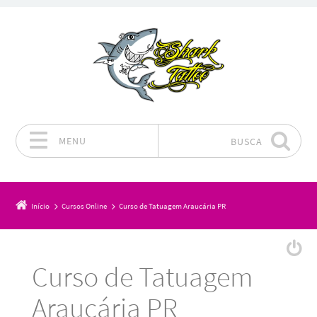
MENU
BUSCA
Pular para o conteúdo
Início
Cursos Online
Curso de Tatuagem Araucária PR
Curso de Tatuagem
Araucária PR