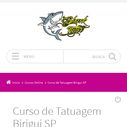
MENU
BUSCA
Pular para o conteúdo
Início
Cursos Online
Curso de Tatuagem Birigui SP
Curso de Tatuagem
Birigui SP