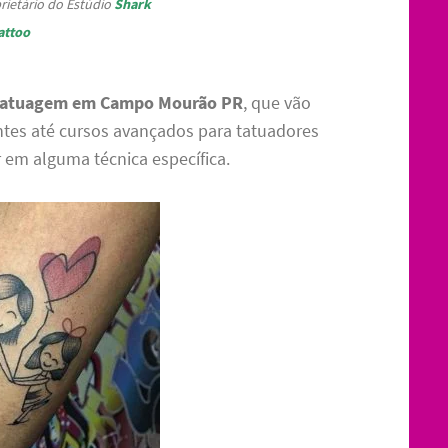
rietário do Estúdio
Shark
attoo
e tatuagem em Campo Mourão PR
, que vão
antes até cursos avançados para tatuadores
 em alguma técnica específica.