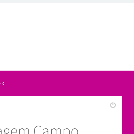
PR
uagem Campo