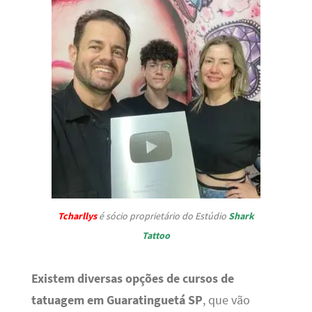
Tcharllys
é sócio proprietário do Estúdio
Shark
Tattoo
Existem diversas opções de cursos de
tatuagem em Guaratinguetá SP
, que vão