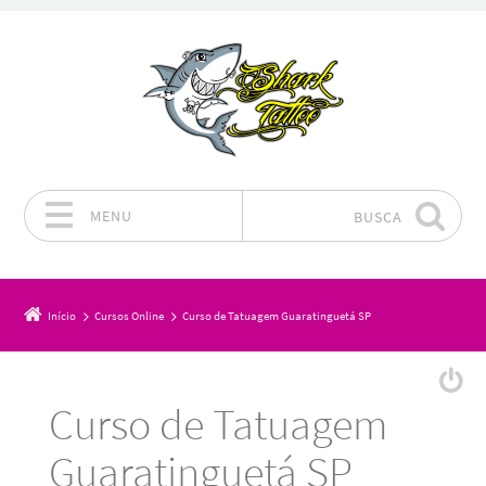
MENU
BUSCA
Pular para o conteúdo
Início
Cursos Online
Curso de Tatuagem Guaratinguetá SP
Curso de Tatuagem
Guaratinguetá SP