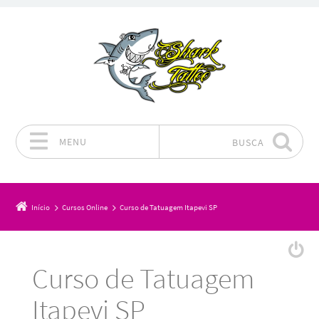
MENU
BUSCA
Pular para o conteúdo
Início
Cursos Online
Curso de Tatuagem Itapevi SP
Curso de Tatuagem
Itapevi SP