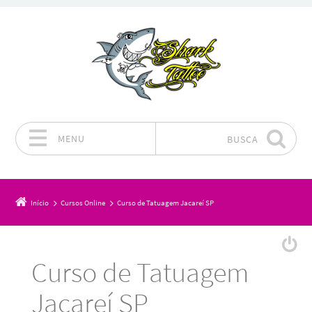
MENU
BUSCA
Pular para o conteúdo
Início
Cursos Online
Curso de Tatuagem Jacareí SP
Curso de Tatuagem
Jacareí SP