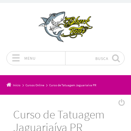
MENU
BUSCA
Pular para o conteúdo
Início
Cursos Online
Curso de Tatuagem Jaguariaíva PR
Curso de Tatuagem
Jaguariaíva PR