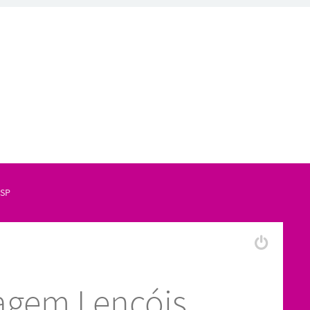
 SP
agem Lençóis